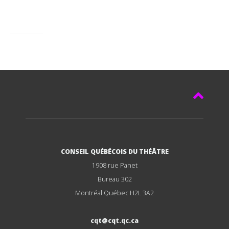
CONSEIL QUÉBÉCOIS DU THÉÂTRE
1908 rue Panet
Bureau 302
Montréal Québec H2L 3A2
cqt@cqt.qc.ca