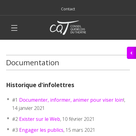
Contact
Documentation
Historique d'infolettres
#1
Documenter, informer, animer pour viser loin
!,
14 janvier 2021
#2
Exister sur le Web
, 10 février 2021
#3
Engager les publics
, 15 mars 2021