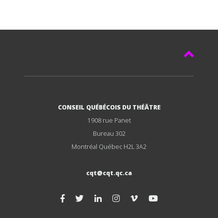
CONSEIL QUÉBÉCOIS DU THÉÂTRE
1908 rue Panet
Bureau 302
Montréal Québec H2L 3A2
cqt@cqt.qc.ca