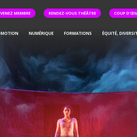
EVENEZ MEMBRE
RENDEZ-VOUS THÉÂTRE
COUP D'ŒI
OMOTION
NUMÉRIQUE
FORMATIONS
ÉQUITÉ, DIVERSI