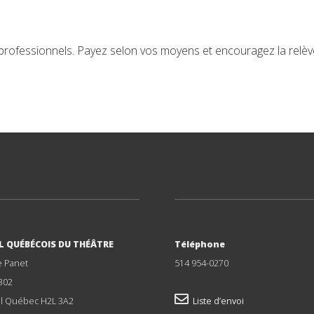
 professionnels. Payez selon vos moyens et encouragez la relè
L QUÉBÉCOIS DU THÉÂTRE
Téléphone
e Panet
514 954-0270
302
l Québec H2L 3A2
Liste d’envoi