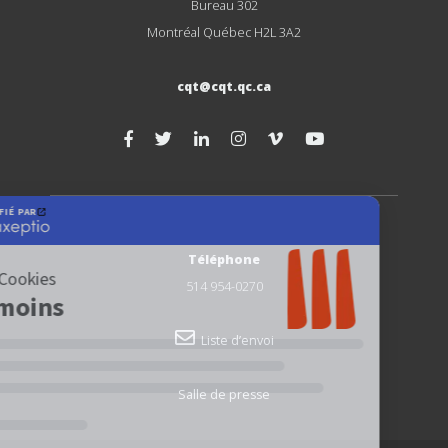
Bureau 302
Montréal Québec H2L 3A2
cqt@cqt.qc.ca
Téléphone
514 954-0270
Liste d’envoi
Salle de presse