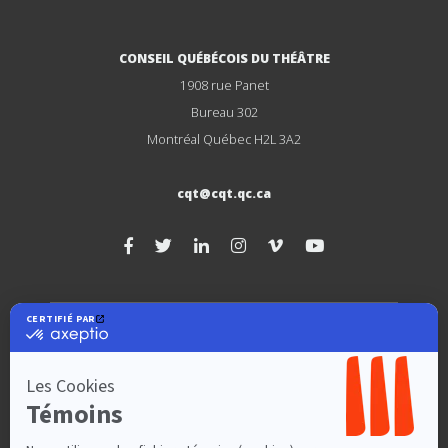
CONSEIL QUÉBÉCOIS DU THÉÂTRE
1908 rue Panet
Bureau 302
Montréal Québec H2L 3A2
cqt@cqt.qc.ca
Téléphone
514 954-0270
Liste d’envoi