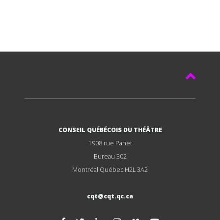
CONSEIL QUÉBÉCOIS DU THÉÂTRE
1908 rue Panet
Bureau 302
Montréal Québec H2L 3A2
cqt@cqt.qc.ca