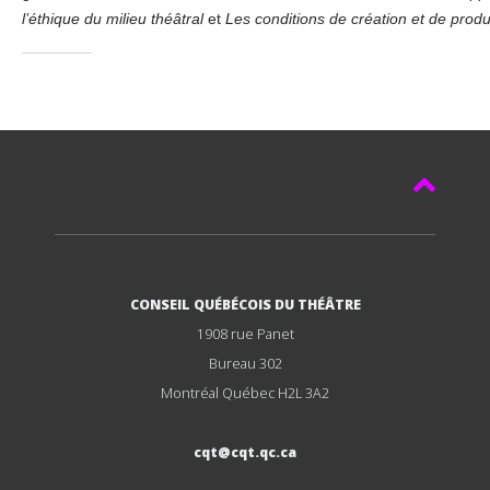
l’éthique du milieu théâtral
et
Les conditions de création et de produ
CONSEIL QUÉBÉCOIS DU THÉÂTRE
1908 rue Panet
Bureau 302
Montréal Québec H2L 3A2
cqt@cqt.qc.ca