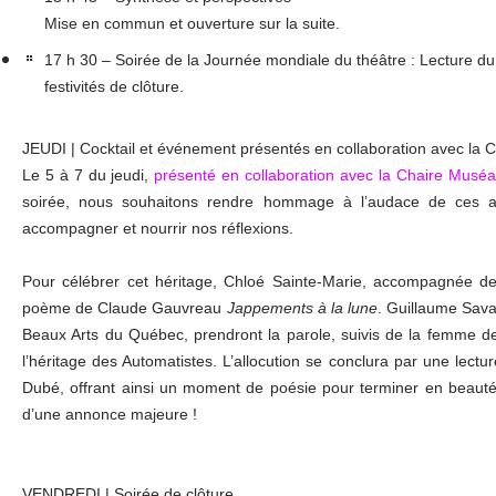
Mise en commun et ouverture sur la suite.
17 h 30 – Soirée de la Journée mondiale du théâtre :
Lecture du 
festivités de clôture.
JEUDI | Cocktail et événement présentés en collaboration avec l
Le 5 à 7 du jeudi,
présenté en collaboration avec la Chaire Mus
soirée, nous souhaitons rendre hommage à l’audace de ces artis
accompagner et nourrir nos réflexions.
Pour célébrer cet héritage,
Chloé Sainte-Marie
, accompagnée de s
poème de Claude Gauvreau
Jappements à la lune
.
Guillaume Sav
Beaux Arts du Québec, prendront la parole, suivis de la femme de
l’héritage des Automatistes. L’allocution se conclura par une lec
Dubé
, offrant ainsi un moment de poésie pour terminer en beaut
d’une annonce majeure !
VENDREDI | Soirée de clôture