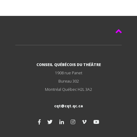
CONSEIL QUÉBÉCOIS DU THÉÂTRE
1908 rue Panet
Bureau 302
Montréal Québec H2L 3A2
cqt@cqt.qc.ca