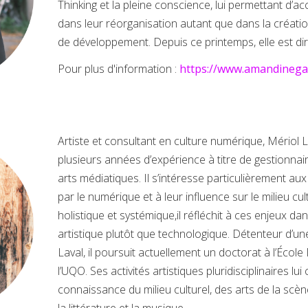
Thinking et la pleine conscience, lui permettant d
dans leur réorganisation autant que dans la création
de développement. Depuis ce printemps, elle est dir
Pour plus d'information :
https://www.amandinega
Artiste et consultant en culture numérique, Méri
plusieurs années d’expérience à titre de gestionnai
arts médiatiques. Il s’intéresse particulièrement 
par le numérique et à leur influence sur le milieu c
holistique et systémique,il réfléchit à ces enjeux da
artistique plutôt que technologique. Détenteur d’une
Laval, il poursuit actuellement un doctorat à l’École 
l’UQO. Ses activités artistiques pluridisciplinaires lu
connaissance du milieu culturel, des arts de la scèn
la littérature et la musique.