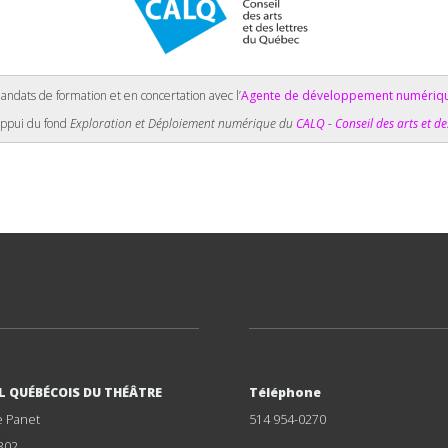
andats de formation et en concertation avec l’
Agente de développement numériq
’appui du fond
Exploration et Déploiement numérique du
CALQ - Conseil des arts et de
L QUÉBÉCOIS DU THÉÂTRE
Téléphone
e Panet
514 954-0270
302