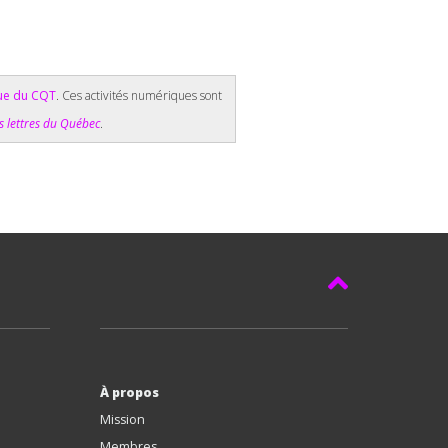
ue du CQT
. Ces activités numériques sont
s lettres du Québec
.​
À propos
Mission
Membres