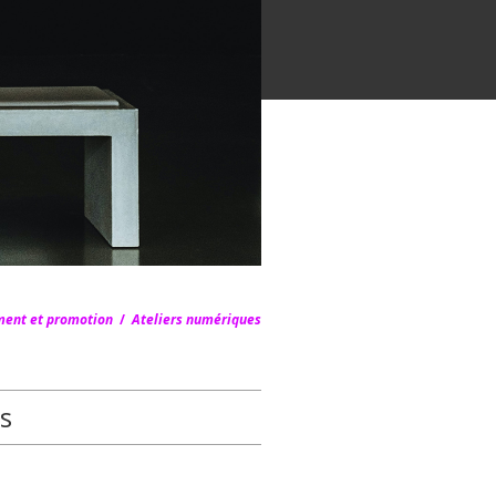
ent et promotion
/
Ateliers numériques
s