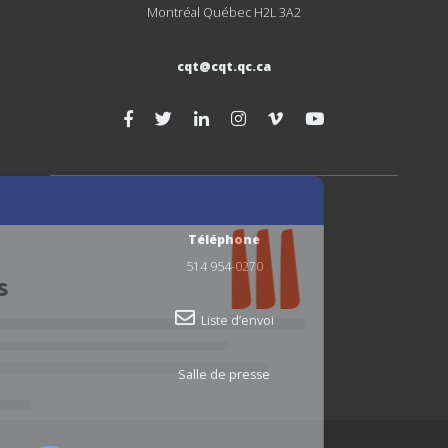
Montréal Québec H2L 3A2
cqt@cqt.qc.ca
Téléphone
514 954-0270
Liste d’envoi
Salle de presse