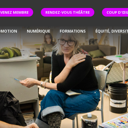
EVENEZ MEMBRE
RENDEZ-VOUS THÉÂTRE
COUP D'ŒI
OMOTION
NUMÉRIQUE
FORMATIONS
ÉQUITÉ, DIVERSI