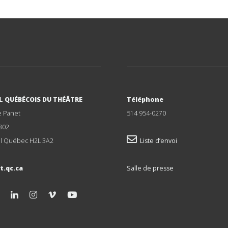
L QUÉBÉCOIS DU THÉÂTRE
Téléphone
e Panet
514 954-0270
302
l Québec H2L 3A2
Liste d’envoi
t.qc.ca
Salle de presse