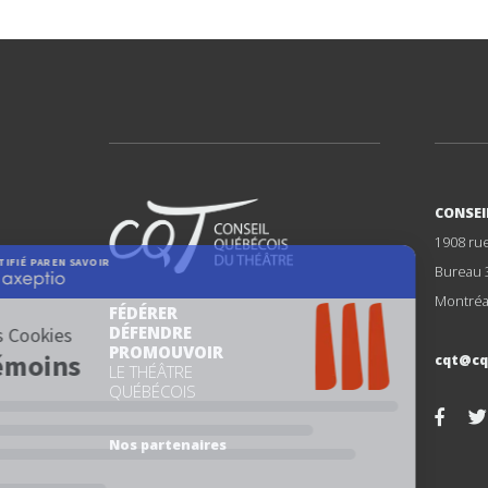
CONSEI
1908 ru
Bureau 
Montréa
FÉDÉRER
DÉFENDRE
PROMOUVOIR
cqt@cq
LE THÉÂTRE
QUÉBÉCOIS
Nos partenaires