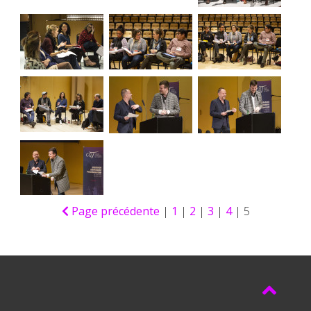
Page précédente
|
1
|
2
|
3
|
4
| 5