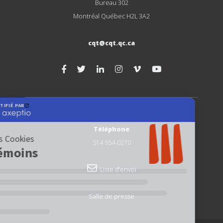
Bureau 302
Montréal Québec H2L 3A2
cqt@cqt.qc.ca
Téléphone
514 954-0270
Liste d’envoi
Salle de presse