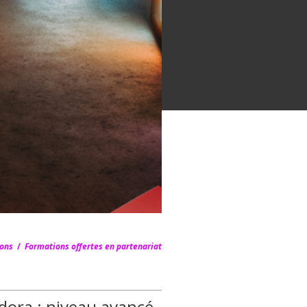
ons
/
Formations offertes en partenariat
adora : niveau avancé