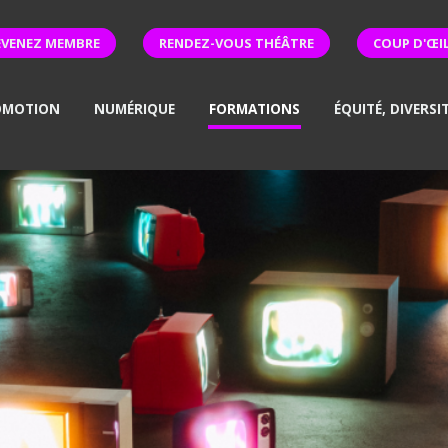
EVENEZ MEMBRE
RENDEZ-VOUS THÉÂTRE
COUP D'ŒI
OMOTION
NUMÉRIQUE
FORMATIONS
ÉQUITÉ, DIVERSI