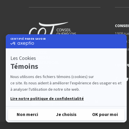
CONSEI
1908 ru
Bureau 
Montréa
FÉDÉRER
DÉFENDRE
PROMOUVOIR
cqt@cq
LE THÉÂTRE
QUÉBÉCOIS
Nos partenaires