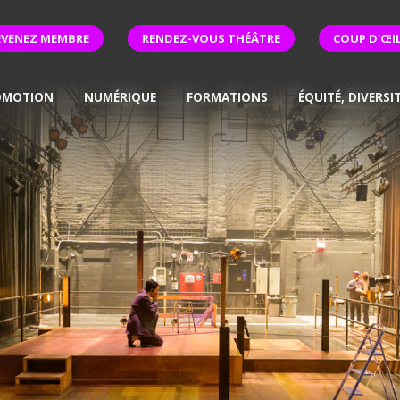
EVENEZ MEMBRE
RENDEZ-VOUS THÉÂTRE
COUP D'ŒI
OMOTION
NUMÉRIQUE
FORMATIONS
ÉQUITÉ, DIVERSI