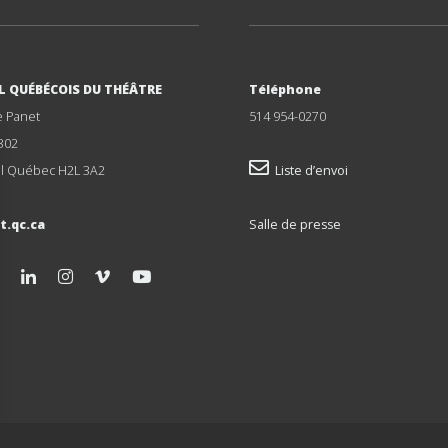
L QUÉBÉCOIS DU THÉÂTRE
Téléphone
e Panet
514 954-0270
302
l Québec H2L 3A2
Liste d’envoi
t.qc.ca
Salle de presse