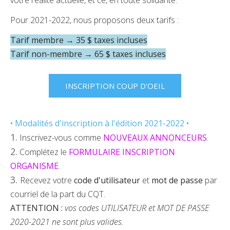
votre réalité actuelle, et ce, en toute solidarité.
Pour 2021-2022, nous proposons deux tarifs :
Tarif membre → 35 $ taxes incluses
Tarif non-membre
→
65 $ taxes incluses
INSCRIPTION COUP D'OEIL
• Modalités d'inscription à l'édition 2021-2022 •
1.
Inscrivez-vous comme
NOUVEAUX ANNONCEURS
.
2.
Complétez le
FORMULAIRE INSCRIPTION
ORGANISME
.
3.
Recevez votre
code d'utilisateur
et
mot de passe
par
courriel de la part du CQT.
ATTENTION :
vos codes UTILISATEUR et MOT DE PASSE
2020-2021 ne sont plus valides.