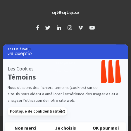
cqt@cqt.qc.ca
Téléphone
514 954-0270
Liste d’envoi
Salle de presse
Crédits
© Copyright 2026 | Tous droits réservés. Conseil québécois du théâtre.